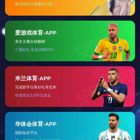
我是(OTC事业部)内蒙古省区经理彭博，我表示，坚决在此次训练中提升
阻、无理要求，我都将坚持不懈永不放弃，坚决完成个人和企业的成长目标，言出
次测试，OTC事业部内蒙古省区经理彭博站在“魔王”(授课老师)面前，坚定勇敢自
卡的同事!魔王赛!是记忆力的测验，更是信心的激情表达，和勇敢与否的绝佳测试
勇敢流畅自信地说出上述的“誓词”，实现自身的完美突破。……
【详细】