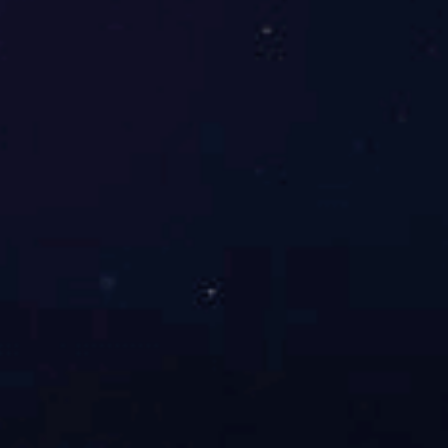
抢抓机遇 顺势而为——开云综合体育-开云(中国)有限公
销实战培训第一课
2月26日——2月28日，开云综合体育-开云(中国)有限公司 处方药事业部
席顾问石永伟老师作《新形势下代理招商的应对与操作实务》的讲座，让大家在新
处方药事业发展的变革重生。石永伟老师针对新形势处方药事业发展现状解析，从
药事业发展现状，从法律、政策、招商、学术等角度切入对处方药销售影响提出实
方药事业部在新形势下要开展精细化招商，从公立医院到民营医院的拓展，从医院
商的落地细化。 “三个下沉”，下沉到终端医院、下沉到配送商、下沉到客户，开
……
【详细】
学术推广方面，销售人员要熟悉掌握产品，研究产品联合用药，企业要提升药
进发展。 石永伟老师指出，新形势要有新思想、新作为，要脚踏实地的做好运营
市场中存在的问题，各销售人员向石永伟老师寻求建议，石老师耐心解答，并提出
师的讲座内容丰富，要花时间沉淀学习，并不断转变思想，锐意改革，将方法策略运用