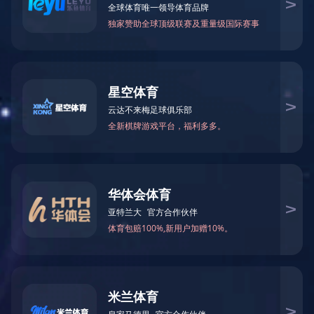
幸福都是奋斗出来的，新时代是奋斗者的时代。
苦奋斗，坚定信念，奋斗出维康家人的幸福，开创出维康
家人们如约齐聚丽水，开启2018开云综合体育-开云
尤其值得一提的是开云综合体育-开云(中国)有限公
现新的胜利！