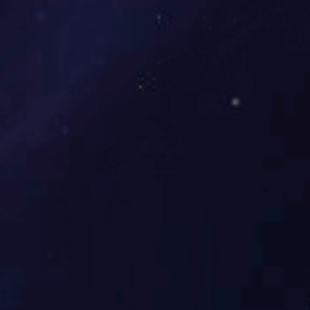
“迎战2018”——军令如山，亮剑出发！